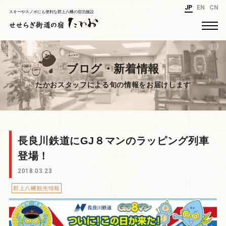
JP
EN
CN
スキーやスノボにも便利な郡上八幡の宿泊施設
ブログ・新着情報
たかおスタッフによる旬の情報をお届けします
長良川鉄道にGJ８マンのラッピング列車
登場！
2018.03.23
郡上八幡観光情報