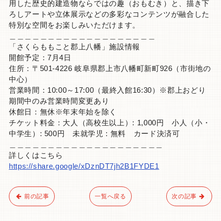
用した歴史的建造物ならではの趣（おもむき）と、描き下
ろしアートや立体展示などの多彩なコンテンツが融合した
特別な空間をお楽しみいただけます。
＿＿＿＿＿＿＿＿＿＿＿＿＿＿＿＿＿＿＿
「さくらももこと郡上八幡」施設情報
開館予定：7月4日
住所：〒501-4226 岐阜県郡上市八幡町新町926（市街地の
中心）
営業時間：10:00～17:00（最終入館16:30）※郡上おどり
期間中のみ営業時間変更あり
休館日：無休※年末年始を除く
チケット料金：大人（高校生以上）: 1,000円 小人（小・
中学生）: 500円 未就学児 : 無料 カード決済可
＿＿＿＿＿＿＿＿＿＿＿＿＿＿＿＿＿＿＿＿
詳しくはこちら
https://share.google/xDznDT7jh2B1FYDE1
前の記事
一覧へ戻る
次の記事