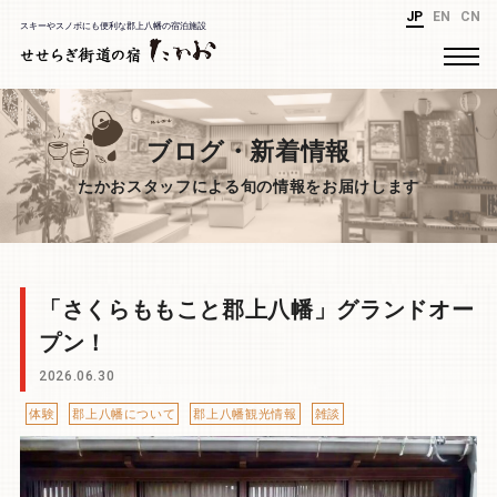
JP
EN
CN
スキーやスノボにも便利な郡上八幡の宿泊施設
ブログ・新着情報
たかおスタッフによる旬の情報をお届けします
「さくらももこと郡上八幡」グランドオー
プン！
2026.06.30
体験
郡上八幡について
郡上八幡観光情報
雑談