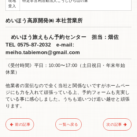
現地
特定非営利活動法人こうじびら山の家
受入
めいほう高原開発㈱ 本社営業所
めいほう旅えもん予約センター 担当：畑佐
TEL 0575-87-2032 e-mail:
meiho.tabiemon@gmail.com
《受付時間》平日：10:00〜17:00（土日祝日・年末年始
休業）
他業者の宣伝なので全く当社と関係ないですがホームペー
ジにも力を入れて頑張っている上、予約フォームも充実し
ている事に感心しました。うちも追いつけ追い越せと頑張
ります。
前の記事
一覧へ戻る
次の記事