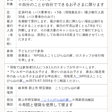
対象
※自分のことが自分でできるお子さまに限ります
定
定員45名（バス乗車分）＋5名（現地集合分）/最少催行人員
員/
30名（バス乗車分のみで）
最少
先着順で受付します。最少催行人員に満たない場合は旅行を
催行
中止することがあります。催行の可否は遅くとも7/8までに
人員
判断しますが、その後大量のキャンセルなどで催行できなく
（各
なる場合は、原則として出発の14日前までに連絡させていた
日
だきます。
程）
参加
子どもだけで参加
形態
添乗員と「NPO法人こうじびら山の家」のスタッフが全行程
引率します。
＊現地では
参加者10人につき1人のスタッフがサポートします。
＊アレルギーのあるお子さま、障がいのあるお子さま、過去に喘息発
作のあったお子さまは必ずお申込前に、現地受入
「
NPO法人こうじ
びら山の家
」
℡0575-87-3039までご相談ください。
実施
岐阜県 郡上市 明宝畑佐 こうじびら山の家
場所
宿泊
郡上市明宝畑佐
「こうじびら山の家」
※簡易宿泊施設
施設
※布団と寝袋を使用して寝ます