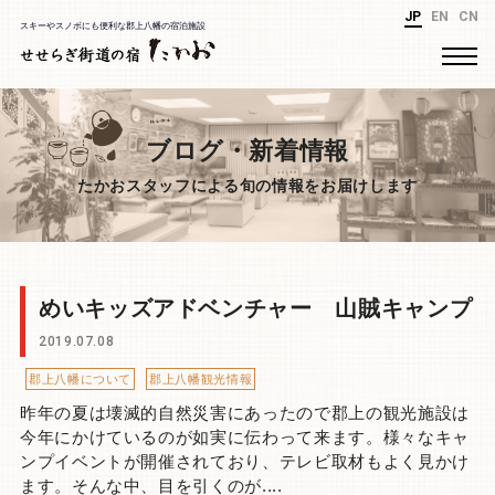
JP
EN
CN
スキーやスノボにも便利な郡上八幡の宿泊施設
ブログ・新着情報
たかおスタッフによる旬の情報をお届けします
めいキッズアドベンチャー 山賊キャンプ
2019.07.08
郡上八幡について
郡上八幡観光情報
昨年の夏は壊滅的自然災害にあったので郡上の観光施設は
今年にかけているのが如実に伝わって来ます。様々なキャ
ンプイベントが開催されており、テレビ取材もよく見かけ
ます。そんな中、目を引くのが....