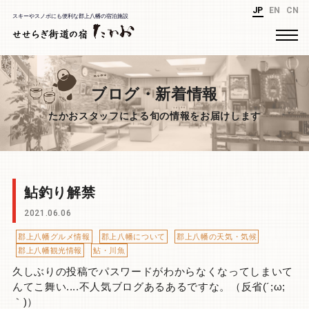
JP
EN
CN
スキーやスノボにも便利な郡上八幡の宿泊施設
ブログ・新着情報
たかおスタッフによる旬の情報をお届けします
鮎釣り解禁
2021.06.06
郡上八幡グルメ情報
郡上八幡について
郡上八幡の天気・気候
郡上八幡観光情報
鮎・川魚
久しぶりの投稿でパスワードがわからなくなってしまいて
んてこ舞い....不人気ブログあるあるですな。（反省(´;ω;
｀)）