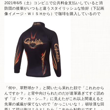
2021年6/5（土）コンビニで公共料金支払いしていると消
防団の後輩がいつもと違うスタイリッシュな恰好（下記画
像イメージ・ＷＩＳＨから）で珈琲を購入しているので
「何や、草野球か？」と聞いたら呆れた顔で「これわから
んですか？」と背中向けられたのだが達筆過ぎてすぐ読め
ず「ゴ・マ・カ・シ...？」に見えたがこれ以上間違えると
先輩の威厳が保てないので「かっこいいな！」頓珍漢な回
答して切り抜けようとしたら「これから鮎釣りですよ。」