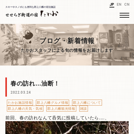
JP
EN
CN
スキーやスノボにも便利な郡上八幡の宿泊施設
ブログ・新着情報
たかおスタッフによる旬の情報をお届けします
春の訪れ…油断！
2022.03.24
たかお施設情報
郡上八幡グルメ情報
郡上八幡について
郡上八幡の天気・気候
郡上八幡観光情報
雑談
前回、春の訪れなんて呑気に投稿していたら....、