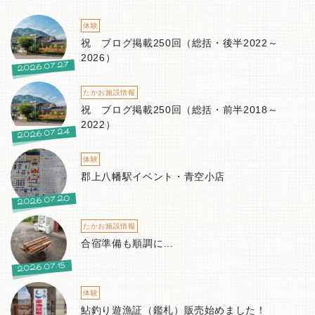
体験
祝 ブログ掲載250回（総括・後半2022～
2026）
2026.07.27
たかお施設情報
祝 ブログ掲載250回（総括・前半2018～
2022）
2026.07.24
体験
郡上八幡駅イベント・青空小店
2026.07.20
たかお施設情報
合宿準備も順調に…
2026.07.15
体験
鮎釣り遊漁証（鑑札）販売始めました！