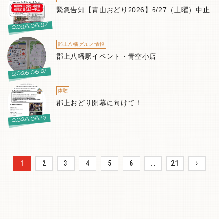
緊急告知【青山おどり2026】6/27（土曜）中止
2026.06.27
郡上八幡グルメ情報
郡上八幡駅イベント・青空小店
2026.06.21
体験
郡上おどり開幕に向けて！
2026.06.19
1
2
3
4
5
6
…
21